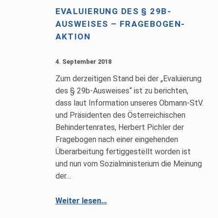
EVALUIERUNG DES § 29B-
AUSWEISES – FRAGEBOGEN-
AKTION
4. September 2018
Zum derzeitigen Stand bei der „Evaluierung
des § 29b-Ausweises“ ist zu berichten,
dass laut Information unseres Obmann-StV.
und Präsidenten des Österreichischen
Behindertenrates, Herbert Pichler der
Fragebogen nach einer eingehenden
Überarbeitung fertiggestellt worden ist
und nun vom Sozialministerium die Meinung
der…
“Evaluierung des § 29b-Ausweises – Fragebogen-Aktion”
Weiter lesen
…