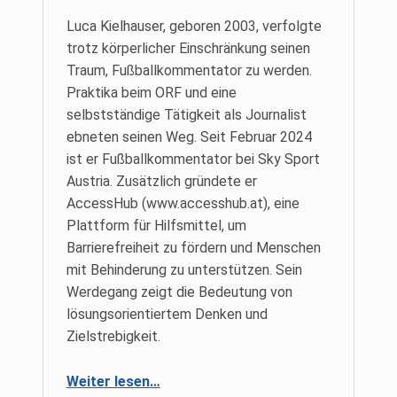
Luca Kielhauser, geboren 2003, verfolgte
trotz körperlicher Einschränkung seinen
Traum, Fußballkommentator zu werden.
Praktika beim ORF und eine
selbstständige Tätigkeit als Journalist
ebneten seinen Weg. Seit Februar 2024
ist er Fußballkommentator bei Sky Sport
Austria. Zusätzlich gründete er
AccessHub (www.accesshub.at), eine
Plattform für Hilfsmittel, um
Barrierefreiheit zu fördern und Menschen
mit Behinderung zu unterstützen. Sein
Werdegang zeigt die Bedeutung von
lösungsorientiertem Denken und
Zielstrebigkeit.
“Mein Weg zum Traumjob: Der erste Fußballkommentator im Rollstuhl”
Weiter lesen
…