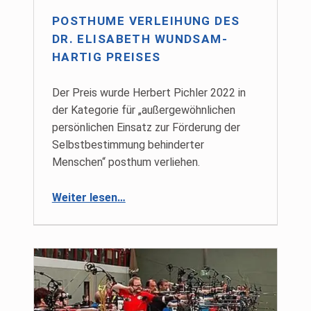
POSTHUME VERLEIHUNG DES
DR. ELISABETH WUNDSAM-
HARTIG PREISES
Der Preis wurde Herbert Pichler 2022 in
der Kategorie für „außergewöhnlichen
persönlichen Einsatz zur Förderung der
Selbstbestimmung behinderter
Menschen“ posthum verliehen.
“Posthume Verleihung des Dr. Elisabeth Wundsam-Hartig Preises”
Weiter lesen
…