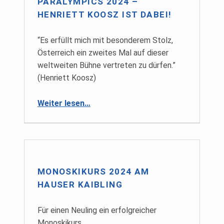
PARALYMPICS 2024 –
HENRIETT KOOSZ IST DABEI!
“Es erfüllt mich mit besonderem Stolz,
Österreich ein zweites Mal auf dieser
weltweiten Bühne vertreten zu dürfen.”
(Henriett Koosz)
“Paralympics 2024 – Henriett Koosz ist dabei!”
Weiter lesen
…
MONOSKIKURS 2024 AM
HAUSER KAIBLING
Für einen Neuling ein erfolgreicher
Monoskikurs.