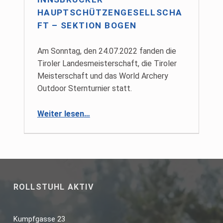
HAUPTSCHÜTZENGESELLSCHA
FT – SEKTION BOGEN
Am Sonntag, den 24.07.2022 fanden die
Tiroler Landesmeisterschaft, die Tiroler
Meisterschaft und das World Archery
Outdoor Sternturnier statt.
“Innsbrucker Hauptschützengesellschaft – Sektion Bogen”
Weiter lesen
…
Skip back to main navigation
ROLLSTUHL AKTIV
Kumpfgasse 23