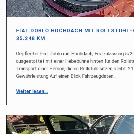
FIAT DOBLÒ HOCHDACH MIT ROLLSTUHL-H
35.248 KM
Gepflegter Fiat Doblò mit Hochdach, Erstzulassung 5/2
ausgestattet mit einer Hebebühne hinten für den Rollstu
Transport einer Person, die im Rollstuhl sitzen bleibt. 2
Gewährleistung Auf einen Blick Fahrzeugdaten…
“Fiat Doblò Hochdach mit Rollstuhl-Hebebühne – EZ 5/2021, 35.248 km”
Weiter lesen
…