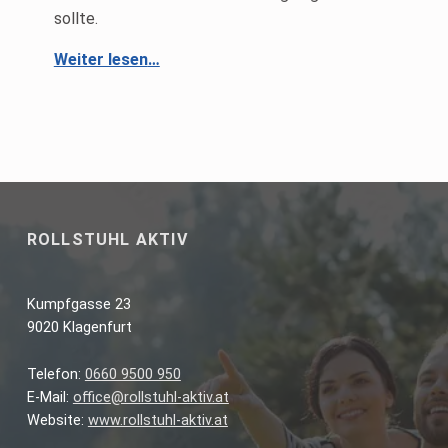
sollte.
Weiter lesen
“Monoskikurs für Anfänger und Fortgeschrittene von 09.01. – 13.01.2019 auf der Riesneralm in Donnersbachwald”
…
ROLLSTUHL AKTIV
Kumpfgasse 23
9020 Klagenfurt
Telefon:
0660 9500 950
E-Mail:
office@rollstuhl-aktiv.at
Website:
www.rollstuhl-aktiv.at