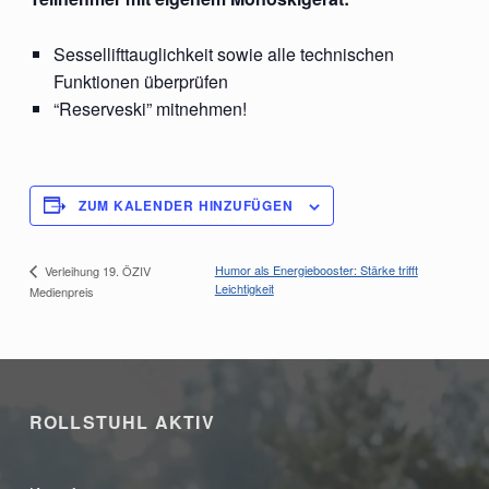
Sessellifttauglichkeit sowie alle technischen
Funktionen überprüfen
“Reserveski” mitnehmen!
ZUM KALENDER HINZUFÜGEN
Humor als Energiebooster: Stärke trifft
Verleihung 19. ÖZIV
Leichtigkeit
Medienpreis
Skip back to main navigation
ROLLSTUHL AKTIV