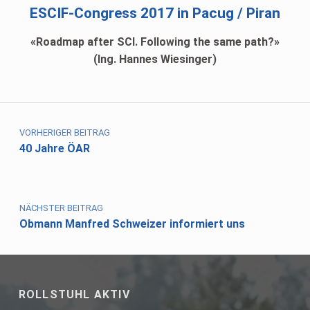
ESCIF-Congress 2017 in Pacug / Piran
«Roadmap after SCI. Following the same path?»
(Ing.
Hannes Wiesinger
)
Skip back to main navigation
Beitragsnavigation
VORHERIGER BEITRAG
40 Jahre ÖAR
NÄCHSTER BEITRAG
Obmann Manfred Schweizer informiert uns
ROLLSTUHL AKTIV