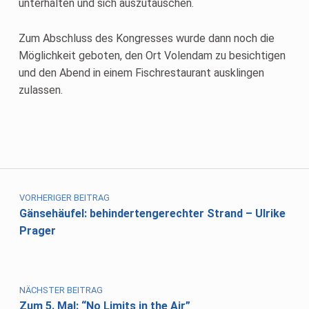
unterhalten und sich auszutauschen.
Zum Abschluss des Kongresses wurde dann noch die
Möglichkeit geboten, den Ort Volendam zu besichtigen
und den Abend in einem Fischrestaurant ausklingen
zulassen.
Skip back to main navigation
Beitragsnavigation
VORHERIGER BEITRAG
Gänsehäufel: behindertengerechter Strand – Ulrike
Prager
NÄCHSTER BEITRAG
Zum 5. Mal: “No Limits in the Air”