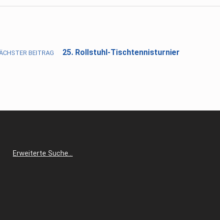
25. Rollstuhl-Tischtennisturnier
ÄCHSTER BEITRAG
Erweiterte Suche…