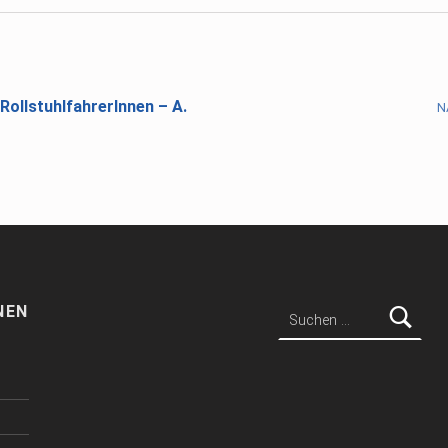
RollstuhlfahrerInnen – A.
N
Suchen nach:
NEN