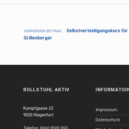
Beitragsnavigation
Selbstverteidigungskurs für 
VORHERIGER BEITRAG
Grillenberger
ROLLSTUHL AKTIV
INFORMATIO
Kumpfgasse 23
Impressum
9020 Klagenfurt
Datenschutz
Telefon:
0660 9500 950