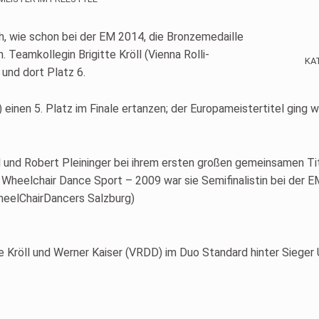
ch, wie schon bei der EM 2014, die Bronzemedaille
. Teamkollegin Brigitte Kröll (Vienna Rolli-
KA
und dort Platz 6.
einen 5. Platz im Finale ertanzen; der Europameistertitel ging w
l und Robert Pleininger bei ihrem ersten großen gemeinsamen T
heelchair Dance Sport – 2009 war sie Semifinalistin bei der EM in
WheelChairDancers Salzburg)
te Kröll und Werner Kaiser (VRDD) im Duo Standard hinter Sieger 