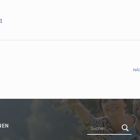
t
NÄ
Suchen nach:
NEN