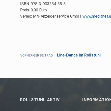
ISBN: 978-3-903254-55-8
Preis: 9,90 Euro
Verlag: MN-Anzeigenservice GmbH,
www.medianet.a
Skip back to main navigation
Beitragsnavigation
Line-Dance im Rollstuhl
VORHERIGER BEITRAG
ROLLSTUHL AKTIV
INFORMATIO