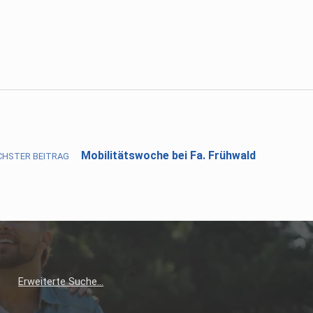
Mobilitätswoche bei Fa. Frühwald
CHSTER BEITRAG
Erweiterte Suche…