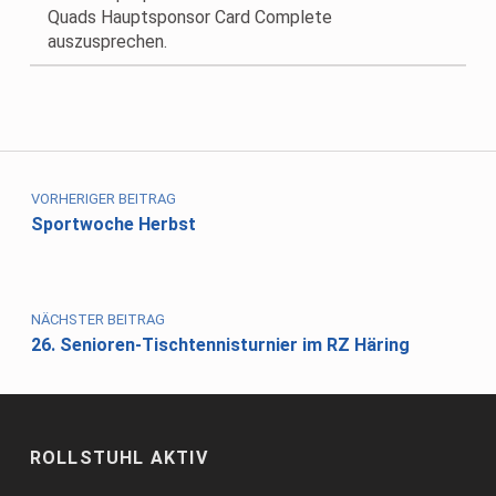
Quads Hauptsponsor Card Complete
auszusprechen.
Skip back to main navigation
Beitragsnavigation
VORHERIGER BEITRAG
Sportwoche Herbst
NÄCHSTER BEITRAG
26. Senioren-Tischtennisturnier im RZ Häring
ROLLSTUHL AKTIV