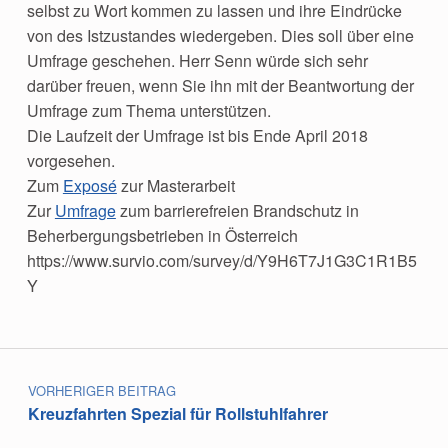
selbst zu Wort kommen zu lassen und ihre Eindrücke
von des Istzustandes wiedergeben. Dies soll über eine
Umfrage geschehen. Herr Senn würde sich sehr
darüber freuen, wenn Sie ihn mit der Beantwortung der
Umfrage zum Thema unterstützen.
Die Laufzeit der Umfrage ist bis Ende April 2018
vorgesehen.
Zum
Exposé
zur Masterarbeit
Zur
Umfrage
zum barrierefreien Brandschutz in
Beherbergungsbetrieben in Österreich
https://www.survio.com/survey/d/Y9H6T7J1G3C1R1B5
Y
Skip back to main navigation
Beitragsnavigation
VORHERIGER BEITRAG
Kreuzfahrten Spezial für Rollstuhlfahrer