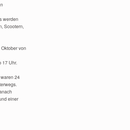
in
es werden
n, Scootern,
d Oktober von
 17 Uhr.
n waren 24
terwegs.
Danach
und einer