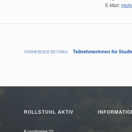
E-Mail:
mich
Skip back to main navigation
Beitragsnavigation
Teilnehmerinnen für Studi
VORHERIGER BEITRAG
ROLLSTUHL AKTIV
INFORMATI
Kumpfgasse 23