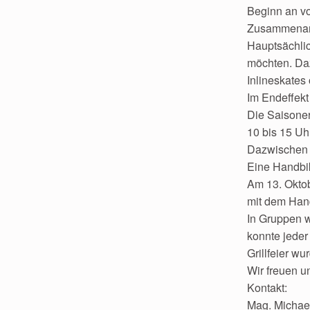
Beginn an vo
Zusammenarb
Hauptsächlic
möchten.
Daz
Inlineskates
Im Endeffek
Die Saisoner
10 bis 15 Uh
Dazwischen g
Eine Handbik
Am 13. Oktob
mit dem Hand
In Gruppen 
konnte jeder
Grillfeier wu
Wir freuen un
Kontakt:
Mag. Michael