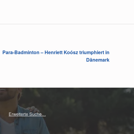
Para-Badminton – Henriett Koósz triumphiert in
Dänemark
Erweiterte Suche…