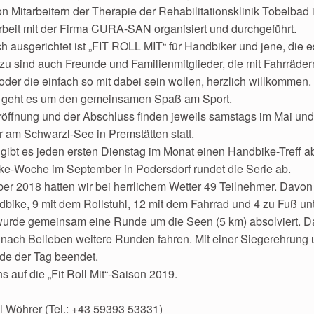
n Mitarbeitern der Therapie der Rehabilitationsklinik Tobelbad 
eit mit der Firma CURA-SAN organisiert und durchgeführt.
h ausgerichtet ist „FIT ROLL MIT“ für Handbiker und jene, die 
u sind auch Freunde und Familienmitglieder, die mit Fahrräder
 oder die einfach so mit dabei sein wollen, herzlich willkommen.
t geht es um den gemeinsamen Spaß am Sport.
öffnung und der Abschluss finden jeweils samstags im Mai un
r am Schwarzl-See in Premstätten statt.
ibt es jeden ersten Dienstag im Monat einen Handbike-Treff ab
e-Woche im September in Podersdorf rundet die Serie ab.
er 2018 hatten wir bei herrlichem Wetter 49 Teilnehmer. Davo
bike, 9 mit dem Rollstuhl, 12 mit dem Fahrrad und 4 zu Fuß un
wurde gemeinsam eine Runde um die Seen (5 km) absolviert. 
 nach Belieben weitere Runden fahren. Mit einer Siegerehrung 
rde der Tag beendet.
s auf die „Fit Roll Mit“-Saison 2019.
 Wöhrer (Tel.: +43 59393 53331)