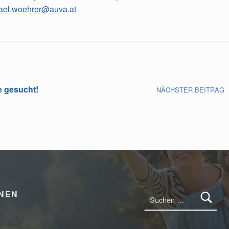
ael.woehrer@auva.at
e gesucht!
NÄCHSTER BEITRAG
Suchen nach:
ONEN