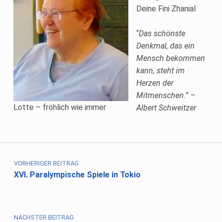
Deine Fini Zhanial
“
Das schönste
Denkmal, das ein
Mensch bekommen
kann, steht im
Herzen
der
Mitmenschen.” –
Lotte – fröhlich wie immer
Albert Schweitzer
Skip back to main navigation
Beitragsnavigation
VORHERIGER BEITRAG
XVI. Paralympische Spiele in Tokio
NÄCHSTER BEITRAG