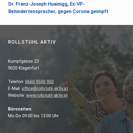
Dr. Franz-Joseph Huainigg, Ex-VP-
Behindertensprecher, gegen Corona geimpft
ROLLSTUHL AKTIV
Kumpfgasse 23
9020 Klagenfurt
Telefon:
0660 9500 950
E-Mail:
office@rollstuhl-aktiv.at
Website:
www.rollstuhl-aktiv.at
Bürozeiten:
Mo-Do 09:00 bis 13:00 Uhr