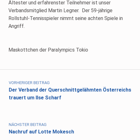
Ältester und erfahrenster Teilnehmer ist unser
Verbandsmitglied Martin Legner. Der 59-jährige
Rollstuhl-Tennisspieler nimmt seine achten Spiele in
Angriff.
Maskottchen der Paralympics Tokio
Skip back to main navigation
Beitragsnavigation
VORHERIGER BEITRAG
Der Verband der Querschnittgelähmten Österreichs
trauert um Ilse Scharf
NÄCHSTER BEITRAG
Nachruf auf Lotte Mokesch