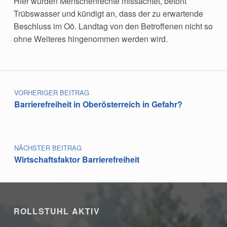
Hier würden Menschenrechte missachtet, betont
Trübswasser und kündigt an, dass der zu erwartende
Beschluss im Oö. Landtag von den Betroffenen nicht so
ohne Weiteres hingenommen werden wird.
Skip back to main navigation
Beitragsnavigation
VORHERIGER BEITRAG
Barrierefreiheit in Oberösterreich in Gefahr?
NÄCHSTER BEITRAG
Wirtschaftsfaktor Barrierefreiheit
ROLLSTUHL AKTIV