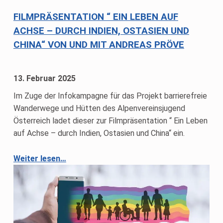
FILMPRÄSENTATION “ EIN LEBEN AUF
ACHSE – DURCH INDIEN, OSTASIEN UND
CHINA“ VON UND MIT ANDREAS PRÖVE
13. Februar 2025
Im Zuge der Infokampagne für das Projekt barrierefreie
Wanderwege und Hütten des Alpenvereinsjugend
Österreich ladet dieser zur Filmpräsentation “ Ein Leben
auf Achse – durch Indien, Ostasien und China“ ein.
Weiter lesen
…
“Filmpräsentation “ Ein Leben auf Achse – durch Indien, Ostasien und China“ von und mit Andreas Pröve”