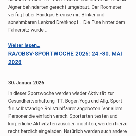
Aigner behinderten gerecht umgebaut. Der Roomster
verfügt über Handgas,Bremse mit Blinker und
abnehmbaren Lenkrad Drehknopf . Die Türe hinter dem
Fahrersitz wurde…
“Zu verkaufen: Skoda Roomster Automatik. Baujahr 2014”
Weiter lesen
…
RA/ÖBSV-SPORTWOCHE 2026: 24.-30. MAI
2026
30. Januar 2026
In dieser Sportwoche werden wieder Aktivität zur
Gesundheitserhaltung, TT, Bogen,Yoga und Allg. Sport
für selbständige Rollstuhlfahrer angeboten. Vor allem
Personendie einfach versch. Sportarten testen und
körperliche Aktivitäten ausüben möchten, werden hierzu
recht herzlich eingeladen. Natürlich werden auch andere