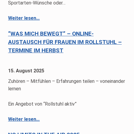
Sportarten-Wünsche oder…
“RA/ÖBSV-Sportwoche 2026: 24.-30. Mai 2026”
Weiter lesen
…
“WAS MICH BEWEGT” – ONLINE-
AUSTAUSCH FÜR FRAUEN IM ROLLSTUHL –
TERMINE IM HERBST
15. August 2025
Zuhören – Mitfühlen – Erfahrungen teilen – voneinander
lernen
Ein Angebot von “Rollstuhl aktiv”
Weiter lesen
““Was mich bewegt” – Online-Austausch für Frauen im Rollstuhl – Termine im Herbst”
…