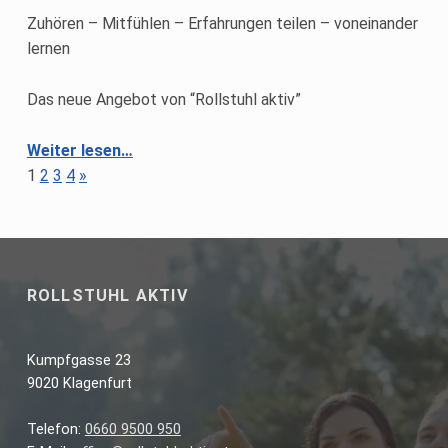
Zuhören – Mitfühlen – Erfahrungen teilen – voneinander
lernen
Das neue Angebot von “Rollstuhl aktiv”
“Drittes “Was mich bewegt” – Online-Austausch für Frauen im Rollstuhl”
Weiter lesen
…
Nächste Seite
1
2
3
4
»
ROLLSTUHL AKTIV
Kumpfgasse 23
9020 Klagenfurt
Telefon:
0660 9500 950