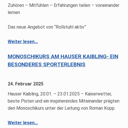
Zuhören – Mitfühlen – Erfahrungen teilen – voneinander
lernen
Das neue Angebot von “Rollstuhl aktiv”
““Was mich bewegt” – Online-Austausch für Frauen im Rollstuhl – Weitere Termine”
Weiter lesen
…
MONOSCHIKURS AM HAUSER KAIBLING- EIN
BESONDERES SPORTERLEBNIS
24. Februar 2025
Hauser Kaibling, 20.01. – 23.01.2025 – Kaiserwetter,
beste Pisten und ein inspirierendes Miteinander prägten
den Monoschikurs unter der Leitung von Roman Kopp.
“Monoschikurs am Hauser Kaibling- Ein besonderes Sporterlebnis”
Weiter lesen
…