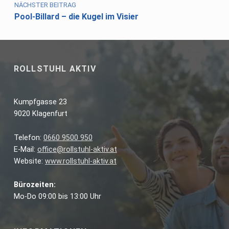
NÄCHSTER BEITRAG
Pool-Billard – die Kugel im Visier
ROLLSTUHL AKTIV
Kumpfgasse 23
9020 Klagenfurt
Telefon:
0660 9500 950
E-Mail:
office@rollstuhl-aktiv.at
Website:
www.rollstuhl-aktiv.at
Bürozeiten:
Mo-Do 09:00 bis 13:00 Uhr