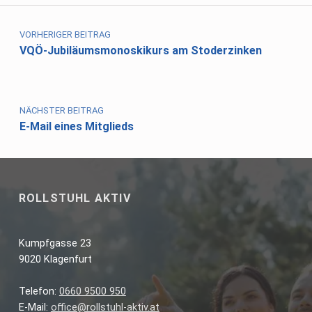
Beitragsnavigation
VORHERIGER BEITRAG
VQÖ-Jubiläumsmonoskikurs am Stoderzinken
NÄCHSTER BEITRAG
E-Mail eines Mitglieds
ROLLSTUHL AKTIV
Kumpfgasse 23
9020 Klagenfurt
Telefon:
0660 9500 950
E-Mail:
office@rollstuhl-aktiv.at