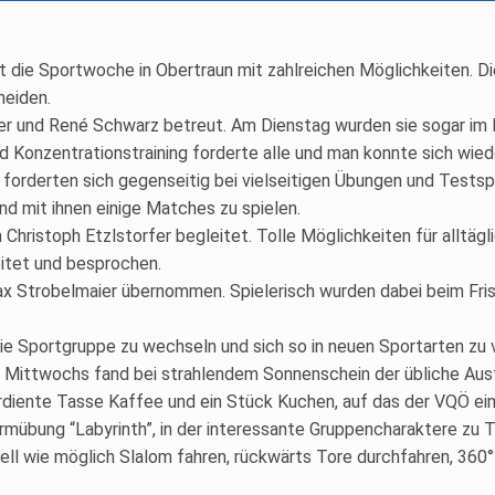
t die Sportwoche in Obertraun mit zahlreichen Möglichkeiten. 
heiden.
r und René Schwarz betreut. Am Dienstag wurden sie sogar im 
 Konzentrationstraining forderte alle und man konnte sich wied
d forderten sich gegenseitig bei vielseitigen Übungen und Test
d mit ihnen einige Matches zu spielen.
hristoph Etzlstorfer begleitet. Tolle Möglichkeiten für alltägl
itet und besprochen.
Strobelmaier übernommen. Spielerisch wurden dabei beim Fris
 die Sportgruppe zu wechseln und sich so in neuen Sportarten zu 
Mittwochs fand bei strahlendem Sonnenschein der übliche Ausfl
erdiente Tasse Kaffee und ein Stück Kuchen, auf das der VQÖ e
übung “Labyrinth”, in der interessante Gruppencharaktere zu Ta
ll wie möglich Slalom fahren, rückwärts Tore durchfahren, 36