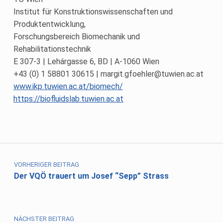
Institut für Konstruktionswissenschaften und
Produktentwicklung,
Forschungsbereich Biomechanik und
Rehabilitationstechnik
E 307-3 | Lehárgasse 6, BD | A-1060 Wien
+43 (0) 1 58801 30615 | margit.gfoehler@tuwien.ac.at
www.ikp.tuwien.ac.at/biomech/
https://biofluidslab.tuwien.ac.at
Skip back to main navigation
Beitragsnavigation
VORHERIGER BEITRAG
Der VQÖ trauert um Josef “Sepp” Strass
NÄCHSTER BEITRAG