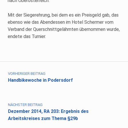
nach Oberösterreich.
Mit der Siegerehrung, bei dem es ein Preisgeld gab, das
ebenso wie das Abendessen im Hotel Schermer vom
Verband der Querschnittgelähmten übernommen wurde,
endete das Turnier.
Skip back to main navigation
Beitragsnavigation
VORHERIGER BEITRAG
Handbikewoche in Podersdorf
NÄCHSTER BEITRAG
Dezember 2014, RA 203: Ergebnis des
Arbeitskreises zum Thema §29b