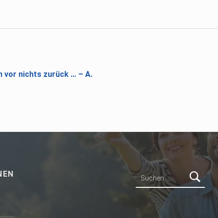
vor nichts zurück … – A.
Suchen nach:
NEN