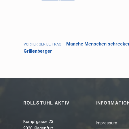
Skip back to main navigation
Beitragsnavigation
Manche Menschen schrecken 
VORHERIGER BEITRAG
Grillenberger
ROLLSTUHL AKTIV
INFORMATIO
Kumpfgasse 23
Impressum
9020 Klagenfurt