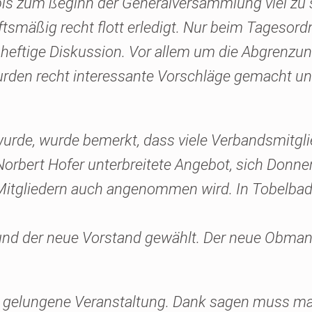
 bis zum ßeginn der Generalversammlung viel zu
smäßig recht flott erledigt. Nur beim Tagesor
t heftige Diskussion. Vor allem um die Abgrenz
den recht interessante Vorschläge gemacht und 
urde, wurde bemerkt, dass viele Verbandsmitgli
 Norbert Hofer unterbreitete Angebot, sich Donne
itgliedern auch angenommen wird. In Tobelbad 
 und der neue Vorstand gewählt. Der neue Obman
gelungene Veranstaltung. Dank sagen muss man 